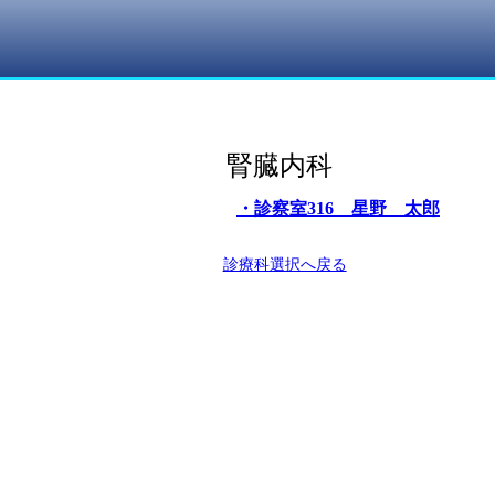
腎臓内科
・診察室316 星野 太郎
診療科選択へ戻る